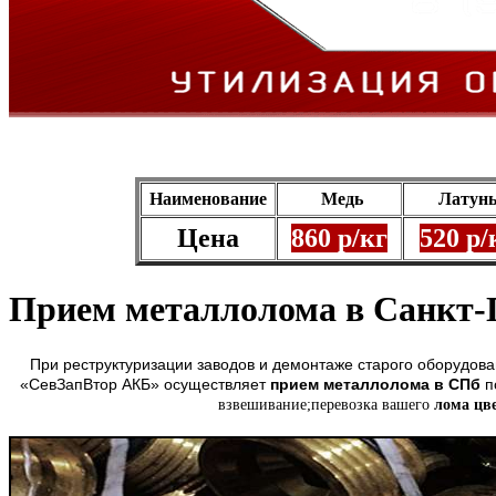
Наименование
Медь
Лату
Цена
860 р/кг
520 р/
Прием металлолома в Санкт-
При реструктуризации заводов и демонтаже старого оборудован
«СевЗапВтор АКБ» осуществляет
прием металлолома в СПб
п
взвешивание;перевозка вашего
лома цв