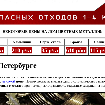
НЕКОТОРЫЕ ЦЕНЫ НА ЛОМ ЦВЕТНЫХ МЕТАЛЛОВ:
нь
Алюминий
Нерж. сталь
Бронза
Свин
кг
210 р/кг
35 р/кг
610 р/кг
115 р
Петербурге
ия часто остается немало черных и цветных металлов в виде лома.
о
высокой
цене
.
Преимущества взаимовыгодного сотрудничества заключ
етных металлов
при помощи автотранспорта, отдельные расценки на при