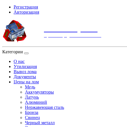
Регистрация
Авторизация
СевЗапВтор АКБ
Прием и продажа металлолома
Категории
О нас
Утилизация
Вывоз лома
Документы
Цены на лом
Медь
Аккумуляторы
Латунь
Алюминий
Нержавеющая сталь
Бронза
Свинец
Черный металл