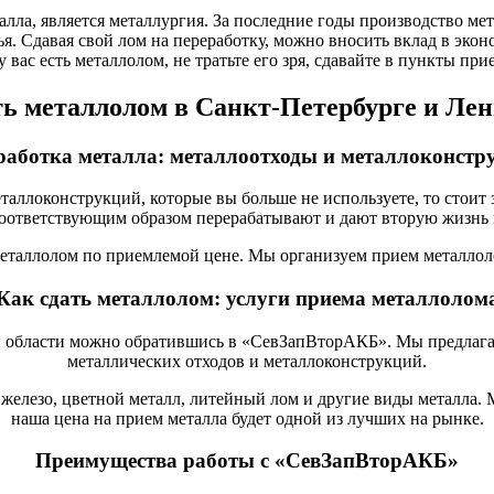
лла, является металлургия. За последние годы производство ме
я. Сдавая свой лом на переработку, можно вносить вклад в экон
у вас есть металлолом, не тратьте его зря, сдавайте в пункты пр
ть металлолом в Санкт-Петербурге и Лен
работка металла: металлоотходы и металлоконстр
таллоконструкций, которые вы больше не используете, то стоит з
соответствующим образом перерабатывают и дают вторую жизнь 
таллолом по приемлемой цене. Мы организуем прием металлоло
Как сдать металлолом: услуги приема металлолом
 области можно обратившись в «СевЗапВторАКБ». Мы предлагае
металлических отходов и металлоконструкций.
железо, цветной металл, литейный лом и другие виды металла. 
наша цена на прием металла будет одной из лучших на рынке.
Преимущества работы с «СевЗапВторАКБ»